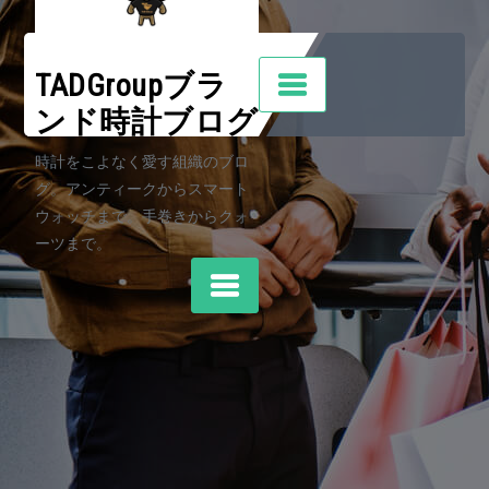
Skip
to
content
TADGroupブラ
ンド時計ブログ
時計をこよなく愛す組織のブロ
グ。アンティークからスマート
ウォッチまで。手巻きからクォ
ーツまで。