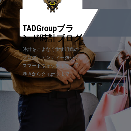
Skip
to
content
TADGroupブラ
ンド時計ブログ
時計をこよなく愛す組織の
ブログ。アンティークから
スマートウォッチまで。手
巻きからクォーツまで。