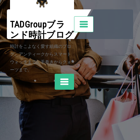
Skip
to
content
TADGroupブラ
ンド時計ブログ
時計をこよなく愛す組織のブロ
グ。アンティークからスマート
ウォッチまで。手巻きからクォ
ーツまで。